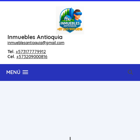
Inmuebles Antioquia
inmueblesantioquia@gmail.com
Tel.
+573177779912
Cel.
+573209000816
MENÚ