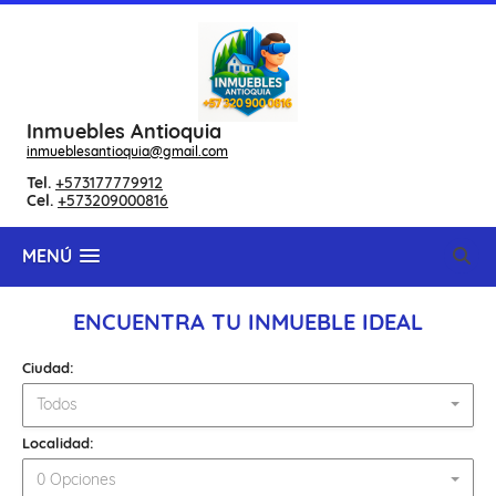
Inmuebles Antioquia
inmueblesantioquia@gmail.com
Tel.
+573177779912
Cel.
+573209000816
MENÚ
ENCUENTRA TU INMUEBLE IDEAL
Ciudad:
Todos
Localidad:
0 Opciones