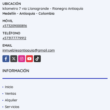
UBICACIÓN
kilometro 7 via Llanogrande - Rionegro Antioquía
Medellín - Antioquia - Colombia
MÓVIL
+573209000816
TELÉFONO
+573177779912
EMAIL
inmueblesantioquia@gmail.com
Facebook
X
Instagram
YouTube
TikTok
INFORMACIÓN
Inicio
Ventas
Alquiler
Servicios