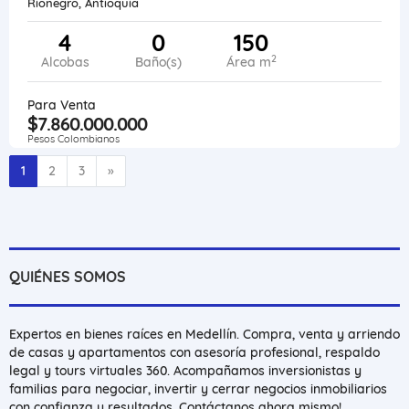
Rionegro, Antioquia
4
0
150
2
Alcobas
Baño(s)
Área m
Para Venta
$7.860.000.000
Pesos Colombianos
Siguiente
1
2
3
»
QUIÉNES SOMOS
Expertos en bienes raíces en Medellín. Compra, venta y arriendo
de casas y apartamentos con asesoría profesional, respaldo
legal y tours virtuales 360. Acompañamos inversionistas y
familias para negociar, invertir y cerrar negocios inmobiliarios
con confianza y resultados. Contáctanos ahora mismo!