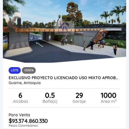
LOTE
VENTA
EXCLUSIVO PROYECTO LICENCIADO USO MIXTO APROBADO SECTOR AEROPUERTO
Guarne, Antioquia
6
0.5
29
1000
2
Alcobas
Baño(s)
Garaje
Área m
Para Venta
$93.374.860.330
Pesos Colombianos