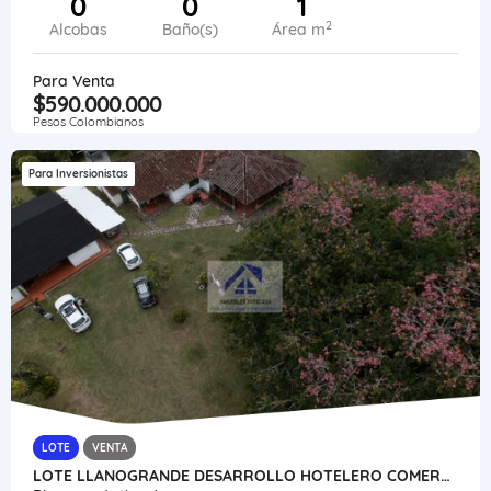
0
0
1
2
Alcobas
Baño(s)
Área m
Para Venta
$590.000.000
Pesos Colombianos
Para Inversionistas
LOTE
VENTA
LOTE LLANOGRANDE DESARROLLO HOTELERO COMERCIAL HOSPITAL AEROPUERTO