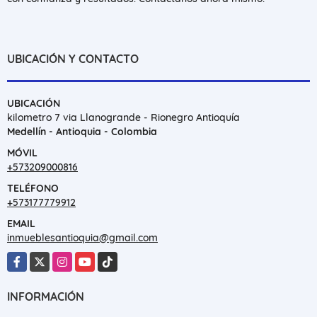
UBICACIÓN Y CONTACTO
UBICACIÓN
kilometro 7 via Llanogrande - Rionegro Antioquía
Medellín - Antioquia - Colombia
MÓVIL
+573209000816
TELÉFONO
+573177779912
EMAIL
inmueblesantioquia@gmail.com
Facebook
X
Instagram
YouTube
TikTok
INFORMACIÓN