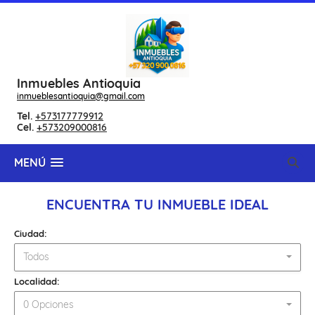
Inmuebles Antioquia
inmueblesantioquia@gmail.com
Tel.
+573177779912
Cel.
+573209000816
MENÚ
ENCUENTRA TU INMUEBLE IDEAL
Ciudad:
Todos
Localidad:
0 Opciones