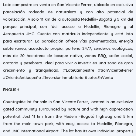
Lote campestre en venta en San Vicente Ferrer, ubicado en exclusiva
parcelación rodeada de naturaleza y con alto potencial de
valorización. A solo 11 km de la autopista Medellín–Bogotá y 5 km del
parque principal, con fácil acceso a Medellín, Rionegro y al
Aeropuerto JMC. Cuenta con matrícula independiente y está listo
para escriturar. La parcelación ofrece vías pavimentadas, energía
subterránea, acueducto propio, portería 24/7, senderos ecológicos,
más de 20 hectáreas de bosque nativo, zonas BBQ, salón social,
oratorio y pesebrera. Ideal para vivir o invertir en una zona de gran
crecimiento y tranquilidad. #LoteCampestre #SanVicenteFerrer
#OrienteAntioqueño #InversiónInmobiliaria #LotesEnVenta
ENGLISH
Countryside lot for sale in San Vicente Ferrer, located in an exclusive
gated community surrounded by nature and with high appreciation
potential. Just 11 km from the Medellín–Bogotá highway and 5 km
from the main town park, with easy access to Medellín, Rionegro,
and JMC International Airport. The lot has its own individual property