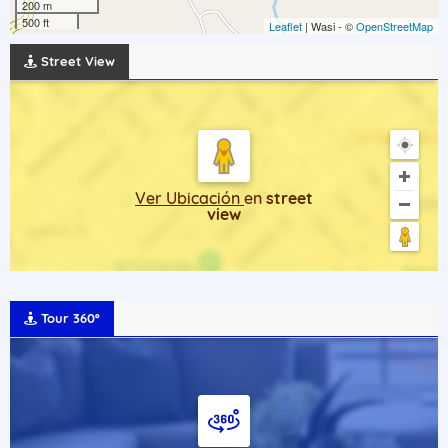
200 m
500 ft
Leaflet
| Wasi - ©
OpenStreetMap
Street View
Ver Ubicación
en
street
view
Tour 360º