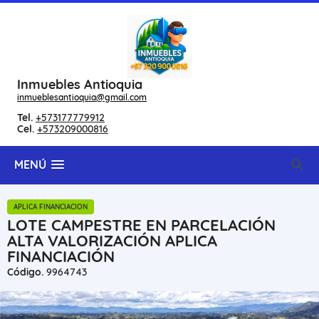
Inmuebles Antioquia
inmueblesantioquia@gmail.com
Tel.
+573177779912
Cel.
+573209000816
MENÚ
APLICA FINANCIACION
LOTE CAMPESTRE EN PARCELACIÓN
ALTA VALORIZACIÓN APLICA
FINANCIACIÓN
Código.
9964743