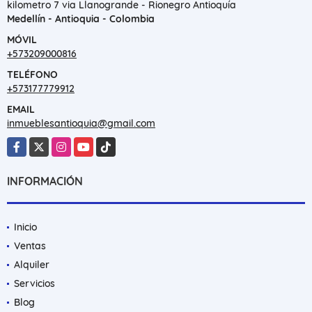
kilometro 7 via Llanogrande - Rionegro Antioquía
Medellín - Antioquia - Colombia
MÓVIL
+573209000816
TELÉFONO
+573177779912
EMAIL
inmueblesantioquia@gmail.com
Facebook
X
Instagram
YouTube
TikTok
INFORMACIÓN
Inicio
Ventas
Alquiler
Servicios
Blog