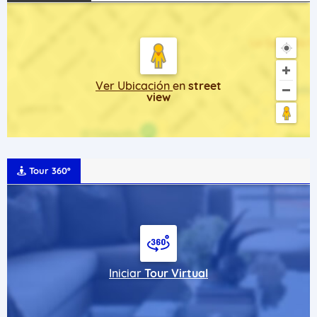
Ver Ubicación
en
street
view
Tour 360º
Iniciar
Tour Virtual