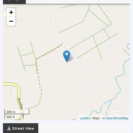
+
−
200 m
500 ft
Leaflet
| Wasi - ©
OpenStreetMap
Street View