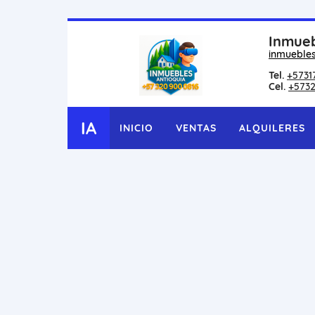
Inmueb
inmueble
Tel.
+5731
Cel.
+573
IA
INICIO
VENTAS
ALQUILERES