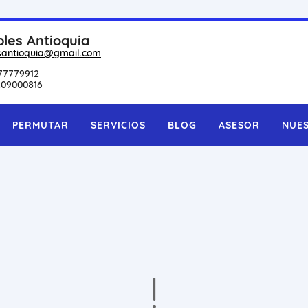
les Antioquia
santioquia@gmail.com
77779912
209000816
PERMUTAR
SERVICIOS
BLOG
ASESOR
NUE