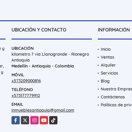
UBICACIÓN Y CONTACTO
INFORMACIÓN
a y
UBICACIÓN
Inicio
kilometro 7 via Llanogrande - Rionegro
Ventas
Antioquía
Alquiler
r,
Medellín - Antioquia - Colombia
 y
Servicios
MÓVIL
+573209000816
Blog
Nuestra Empre
TELÉFONO
+573177779912
Contáctenos
EMAIL
Políticas de pri
inmueblesantioquia@gmail.com
Facebook
X
Instagram
YouTube
TikTok