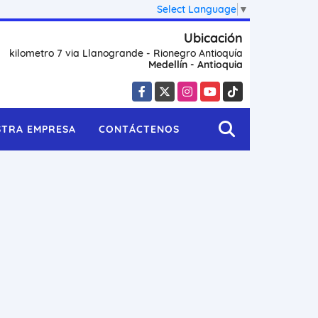
Select Language
▼
Ubicación
kilometro 7 via Llanogrande - Rionegro Antioquía
Medellín - Antioquia
Facebook
X
Instagram
YouTube
TikTok
STRA EMPRESA
CONTÁCTENOS