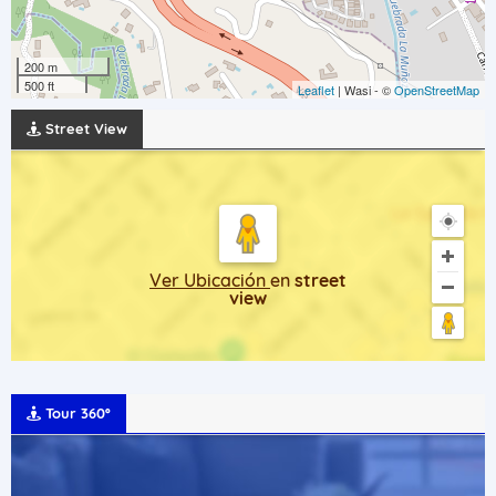
200 m
500 ft
Leaflet
| Wasi - ©
OpenStreetMap
Street View
Ver Ubicación
en
street
view
Tour 360º