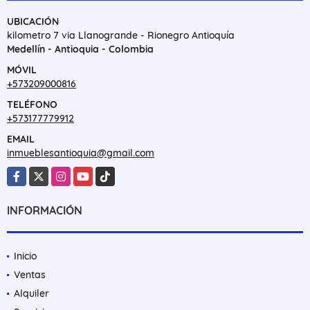
UBICACIÓN
kilometro 7 via Llanogrande - Rionegro Antioquía
Medellín - Antioquia - Colombia
MÓVIL
+573209000816
TELÉFONO
+573177779912
EMAIL
inmueblesantioquia@gmail.com
Facebook
X
Instagram
YouTube
TikTok
INFORMACIÓN
Inicio
Ventas
Alquiler