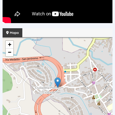
Mapa
+
−