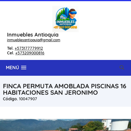
Inmuebles Antioquia
inmueblesantioquia@gmail.com
Tel.
+573177779912
Cel.
+573209000816
MENÚ
FINCA PERMUTA AMOBLADA PISCINAS 16
HABITACIONES SAN JERONIMO
Código.
10047907