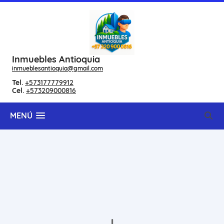
Inmuebles Antioquia
inmueblesantioquia@gmail.com
Tel.
+573177779912
Cel.
+573209000816
MENÚ