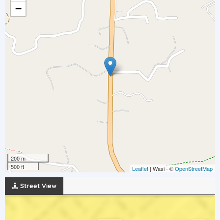
−
200 m
500 ft
Leaflet
| Wasi - ©
OpenStreetMap
Street View