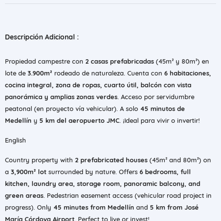
Descripción Adicional :
Propiedad campestre con
2 casas prefabricadas
(45m² y 80m²) en
lote de
3.900m²
rodeado de naturaleza. Cuenta con
6 habitaciones,
cocina integral, zona de ropas, cuarto útil, balcón con vista
panorámica y amplias zonas verdes
. Acceso por servidumbre
peatonal (en proyecto vía vehicular). A solo
45 minutos de
Medellín
y
5 km del aeropuerto JMC
. ¡Ideal para vivir o invertir!
English
Country property with
2 prefabricated houses
(45m² and 80m²) on
a
3,900m² lot
surrounded by nature. Offers
6 bedrooms, full
kitchen, laundry area, storage room, panoramic balcony, and
green areas
. Pedestrian easement access (vehicular road project in
progress). Only
45 minutes from Medellín
and
5 km from José
María Córdova Airport
. Perfect to live or invest!