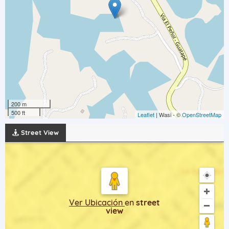
200 m
500 ft
Leaflet
| Wasi - ©
OpenStreetMap
Street View
Ver Ubicación
en
street
view