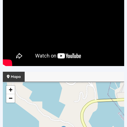
Mapa
+
−