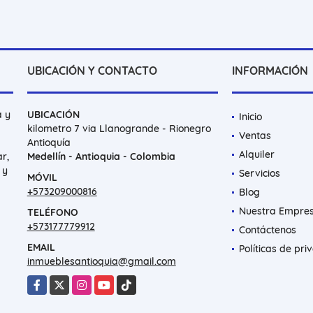
UBICACIÓN Y CONTACTO
INFORMACIÓN
a y
UBICACIÓN
Inicio
kilometro 7 via Llanogrande - Rionegro
Ventas
Antioquía
Alquiler
r,
Medellín - Antioquia - Colombia
 y
Servicios
MÓVIL
+573209000816
Blog
Nuestra Empre
TELÉFONO
+573177779912
Contáctenos
EMAIL
Políticas de pri
inmueblesantioquia@gmail.com
Facebook
X
Instagram
YouTube
TikTok