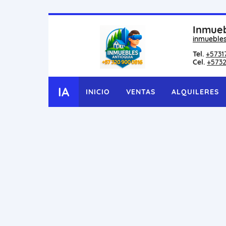
Inmueb
inmueble
Tel.
+5731
Cel.
+573
IA
INICIO
VENTAS
ALQUILERES