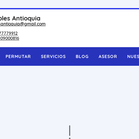
les Antioquia
santioquia@gmail.com
77779912
209000816
PERMUTAR
SERVICIOS
BLOG
ASESOR
NUE