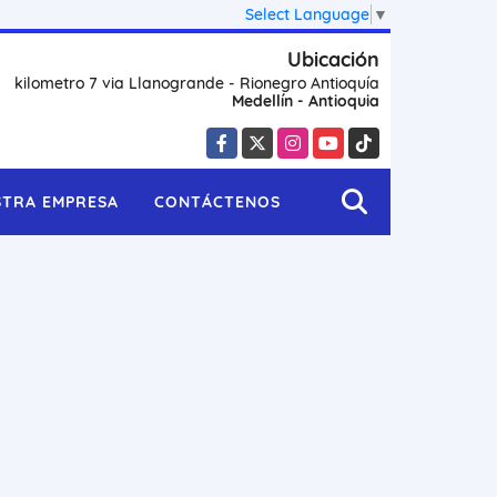
Select Language
▼
Ubicación
kilometro 7 via Llanogrande - Rionegro Antioquía
Medellín - Antioquia
Facebook
X
Instagram
YouTube
TikTok
STRA EMPRESA
CONTÁCTENOS