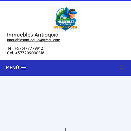
Inmuebles Antioquia
inmueblesantioquia@gmail.com
Tel.
+573177779912
Cel.
+573209000816
MENÚ