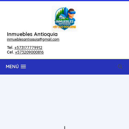
Inmuebles Antioquia
inmueblesantioquia@gmail.com
Tel.
+573177779912
Cel.
+573209000816
MENÚ