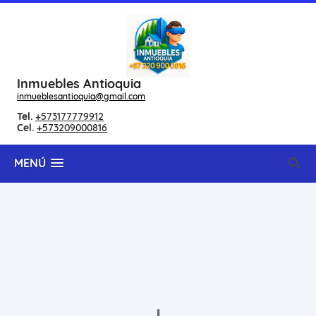
Inmuebles Antioquia
inmueblesantioquia@gmail.com
Tel.
+573177779912
Cel.
+573209000816
MENÚ