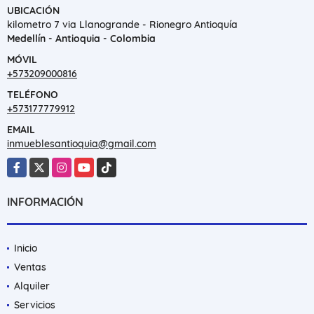
UBICACIÓN
kilometro 7 via Llanogrande - Rionegro Antioquía
Medellín - Antioquia - Colombia
MÓVIL
+573209000816
TELÉFONO
+573177779912
EMAIL
inmueblesantioquia@gmail.com
Facebook
X
Instagram
YouTube
TikTok
INFORMACIÓN
Inicio
Ventas
Alquiler
Servicios