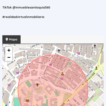
TikTok @inmueblesantioquia360
#realidadvirtualinmobiliaria
Mapa
+
−