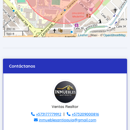
200 m
500 ft
Leaflet
| Wasi - ©
OpenStreetMap
Contáctanos
Ventas Realtor
+573177779912
|
+573209000816
inmueblesantioquia@gmail.com