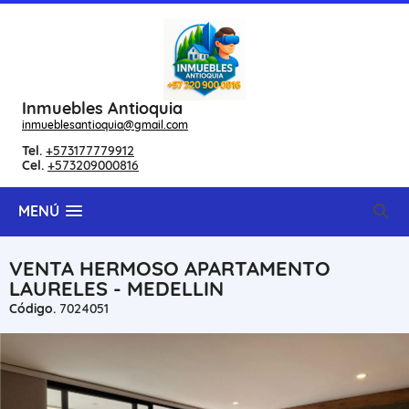
Inmuebles Antioquia
inmueblesantioquia@gmail.com
Tel.
+573177779912
Cel.
+573209000816
MENÚ
VENTA HERMOSO APARTAMENTO
LAURELES - MEDELLIN
Código.
7024051