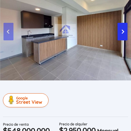
Google
Street View
Precio de alquiler
Precio de venta
$2.950.000
$548.000.000
Mensual