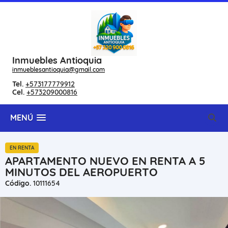
Inmuebles Antioquia
inmueblesantioquia@gmail.com
Tel.
+573177779912
Cel.
+573209000816
MENÚ
EN RENTA
APARTAMENTO NUEVO EN RENTA A 5
MINUTOS DEL AEROPUERTO
Código.
10111654