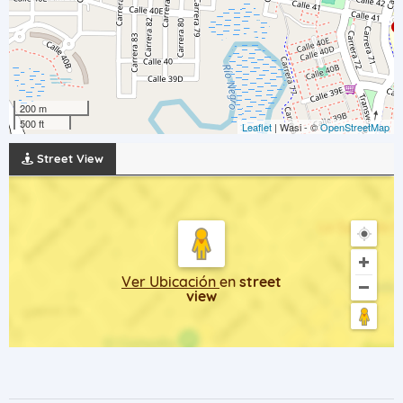
200 m
500 ft
Leaflet
| Wasi - ©
OpenStreetMap
Street View
Ver Ubicación
en
street
view