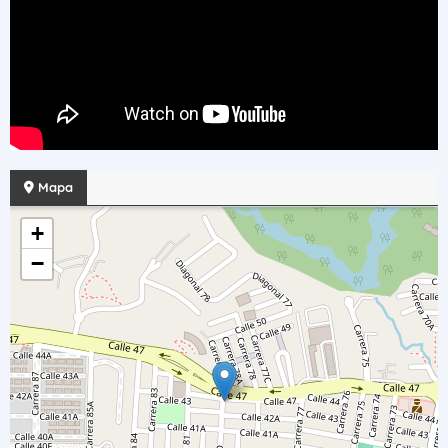
Mapa
+
−