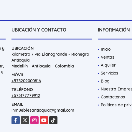
UBICACIÓN Y CONTACTO
INFORMACIÓN
a y
UBICACIÓN
Inicio
kilometro 7 via Llanogrande - Rionegro
Ventas
Antioquía
Alquiler
r,
Medellín - Antioquia - Colombia
 y
Servicios
MÓVIL
+573209000816
Blog
Nuestra Empre
TELÉFONO
+573177779912
Contáctenos
EMAIL
Políticas de pri
inmueblesantioquia@gmail.com
Facebook
X
Instagram
YouTube
TikTok