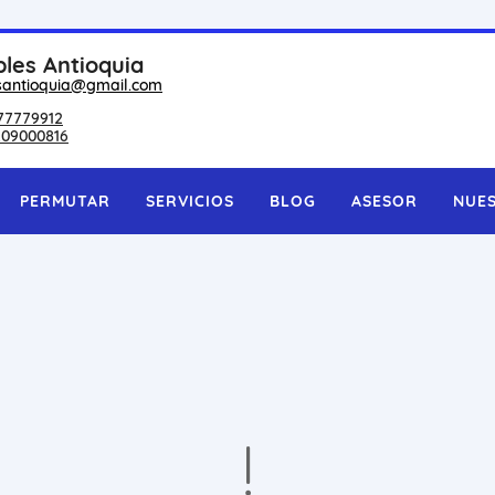
les Antioquia
santioquia@gmail.com
77779912
209000816
PERMUTAR
SERVICIOS
BLOG
ASESOR
NUE