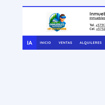
Inmueb
inmueble
Tel.
+5731
Cel.
+573
IA
INICIO
VENTAS
ALQUILERES