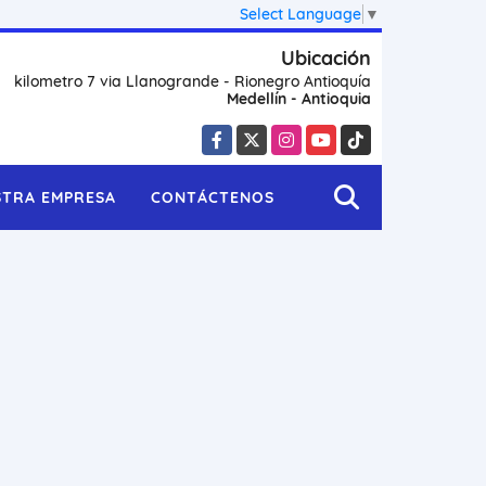
Select Language
▼
Ubicación
kilometro 7 via Llanogrande - Rionegro Antioquía
Medellín - Antioquia
Facebook
X
Instagram
YouTube
TikTok
STRA EMPRESA
CONTÁCTENOS